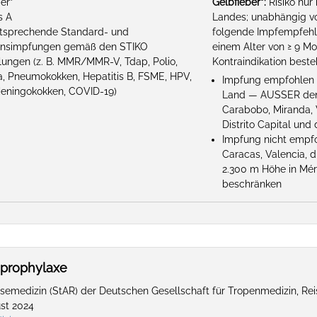
er*
Gelbfieber*:
Risiko nur
s A
Landes; unabhängig vo
ntsprechende Standard- und
folgende Impfempfehl
ionsimpfungen gemäß den STIKO
einem Alter von ≥ 9 M
ungen (z. B. MMR/MMR-V, Tdap, Polio,
Kontraindikation beste
za, Pneumokokken, Hepatitis B, FSME, HPV,
Impfung empfohlen f
eningokokken, COVID-19)
Land — AUSSER den
Carabobo, Miranda, V
Distrito Capital und 
Impfung nicht empfoh
Caracas, Valencia, d
2.300 m Höhe in Méri
beschränken
aprophylaxe
emedizin (StAR) der Deutschen Gesellschaft für Tropenmedizin, Re
ust 2024