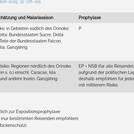
izin 2025; 32: 176–215
schätzung und Malariasaison
Prophylaxe
ko: in Gebieten südlich des Orinoko;
P
elta; Bundesstaaten Sucre, Delta
Teile der Bundesstaaten Falcon,
lia; Ganzjährig
Risiko: Regionen nördlich des Orinoko
EP + NSB (für alle Reisend
 s. o.) einschl. Caracas, Isla
aufgrund der politischen L
und andere Inseln; Ganzjährig
deshalb empfohlen für jede
mit mittlerem Risiko.
ich zur Expositionsprophylaxe
 (nur bestimmten Reisenden empfohlen)
Mückenschutz)