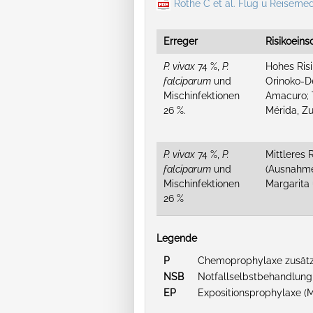
Rothe C et al. Flug u Reisemed
Erreger
Risikoein
P. vivax
74 %,
P.
Hohes Risi
falciparum
und
Orinoko-D
Mischinfektionen
Amacuro; 
26 %.
Mérida, Zu
P. vivax
74 %,
P.
Mittleres 
falciparum
und
(Ausnahmen
Mischinfektionen
Margarita 
26 %
Legende
P
Chemoprophylaxe zusätzl
NSB
Notfallselbstbehandlung
EP
Expositionsprophylaxe (