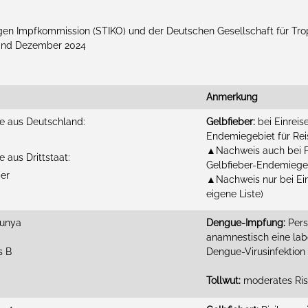
n Impfkommission (STIKO) und der Deutschen Gesellschaft für Tro
tand Dezember 2024
Anmerkung
se aus Deutschland:
Gelbfieber:
bei Einreis
Endemiegebiet für Reis
▲Nachweis auch bei Fl
e aus Drittstaat:
Gelbfieber-Endemiege
ber
▲Nachweis nur bei Einr
eigene Liste)
gunya
Dengue-Impfung:
Pers
anamnestisch eine lab
s B
Dengue-Virusinfektio
Tollwut:
moderates Ris