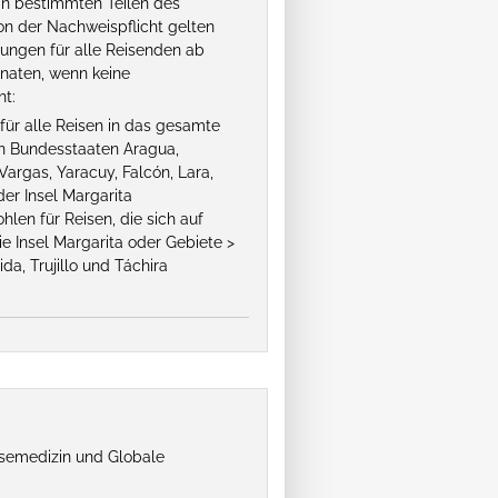
 in bestimmten Teilen des
n der Nachweispflicht gelten
ungen für alle Reisenden ab
onaten, wenn keine
ht:
ür alle Reisen in das gesamte
 Bundesstaaten Aragua,
argas, Yaracuy, Falcón, Lara,
der Insel Margarita
len für Reisen, die sich auf
ie Insel Margarita oder Gebiete >
da, Trujillo und Táchira
isemedizin und Globale