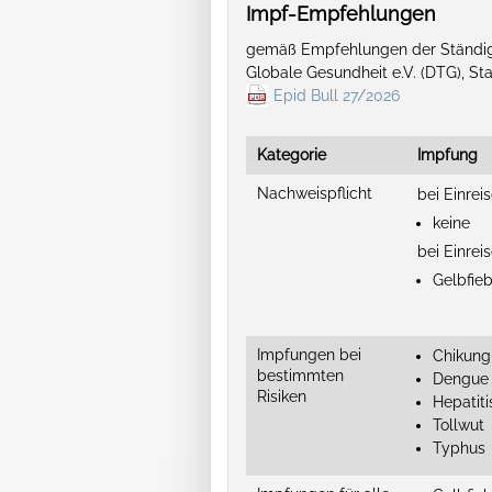
Impf-Empfehlungen
gemäß Empfehlungen der Ständige
Globale Gesundheit e.V. (DTG), S
Epid Bull 27/2026
Kategorie
Impfung
Nachweispflicht
bei Einrei
keine
bei Einreis
Gelbfie
Impfungen bei
Chikun
bestimmten
Dengue
Risiken
Hepatiti
Tollwut
Typhus