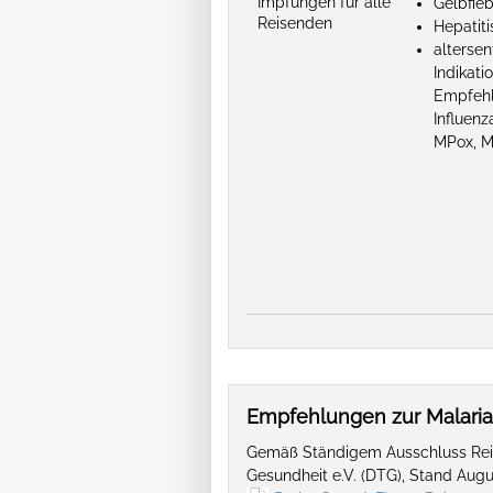
Impfungen für alle
Gelbfieb
Reisenden
Hepatiti
alterse
Indikat
Empfehl
Influen
MPox, M
Empfehlungen zur Malari
Gemäß Ständigem Ausschluss Reis
Gesundheit e.V. (DTG), Stand Aug