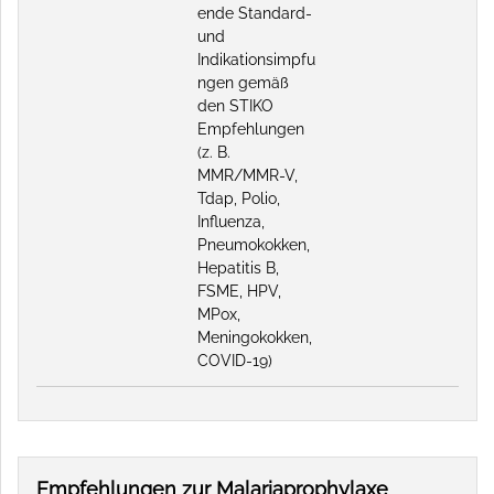
ende Standard-
und
Indikationsimpfu
ngen gemäß
den STIKO
Empfehlungen
(z. B.
MMR/MMR-V,
Tdap, Polio,
Influenza,
Pneumokokken,
Hepatitis B,
FSME, HPV,
MPox,
Meningokokken,
COVID-19)
Empfehlungen zur Malariaprophylaxe