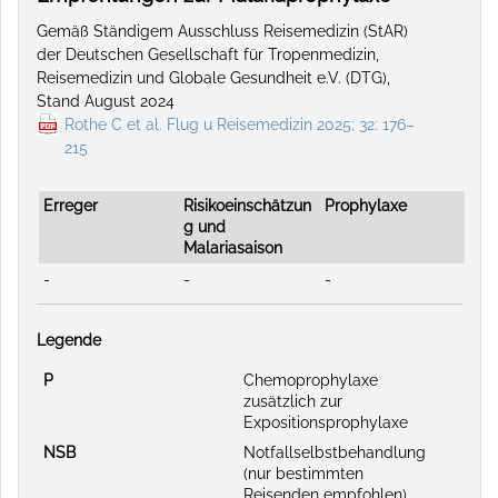
Gemäß Ständigem Ausschluss Reisemedizin (StAR)
der Deutschen Gesellschaft für Tropenmedizin,
Reisemedizin und Globale Gesundheit e.V. (DTG),
Stand August 2024
Rothe C et al. Flug u Reisemedizin 2025; 32: 176–
215
Erreger
Risikoeinschätzun
Prophylaxe
g und
Malariasaison
-
-
-
Legende
P
Chemoprophylaxe
zusätzlich zur
Expositionsprophylaxe
NSB
Notfallselbstbehandlung
(nur bestimmten
Reisenden empfohlen)