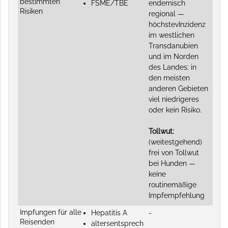
bestimmten
FSME/TBE
endemisch
Risiken
regional —
höchstevInzidenz
im westlichen
Transdanubien
und im Norden
des Landes; in
den meisten
anderen Gebieten
viel niedrigeres
oder kein Risiko.
Tollwut:
(weitestgehend)
frei von Tollwut
bei Hunden —
keine
routinemäßige
Impfempfehlung
Impfungen für alle
Hepatitis A
-
Reisenden
altersentsprech