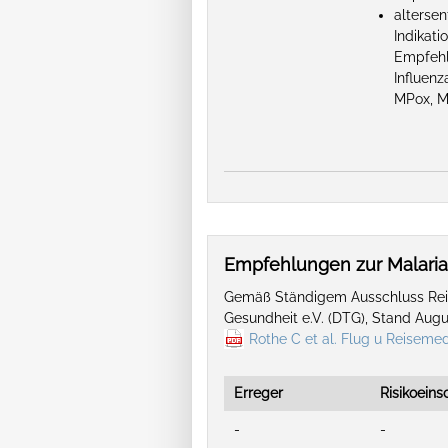
alterse
Indikat
Empfehl
Influen
MPox, M
Empfehlungen zur Malari
Gemäß Ständigem Ausschluss Reis
Gesundheit e.V. (DTG), Stand Aug
Rothe C et al. Flug u Reisemed
Erreger
Risikoein
-
-