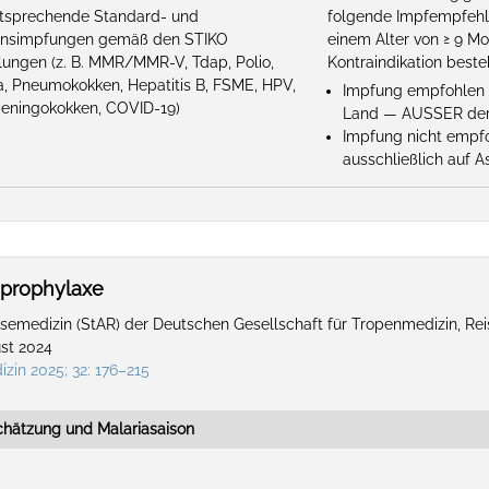
ntsprechende Standard- und
folgende Impfempfehl
ionsimpfungen gemäß den STIKO
einem Alter von ≥ 9 M
ungen (z. B. MMR/MMR-V, Tdap, Polio,
Kontraindikation beste
za, Pneumokokken, Hepatitis B, FSME, HPV,
Impfung empfohlen f
eningokokken, COVID-19)
Land — AUSSER der
Impfung nicht empfoh
ausschließlich auf 
aprophylaxe
emedizin (StAR) der Deutschen Gesellschaft für Tropenmedizin, Re
ust 2024
izin 2025; 32: 176–215
schätzung und Malariasaison