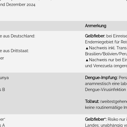
tand Dezember 2024
Anmerkung
se aus Deutschland:
Gelbfieber:
bei Einreis
Endemiegebiet für Reis
▲Nachweis inkl. Transit
e aus Drittstaat:
Brasilien/Bolivien/Pe
ber
▲Nachweis nur bei Einr
und Venezuela (engere
gunya
Dengue-Impfung:
Pers
anamnestisch eine lab
s B
Dengue-Virusinfektio
Tollwut:
(weitestgehend
keine routinemäßige 
er*
Gelbfieber*:
Risiko nur
s A
Landes; unabhängig vo