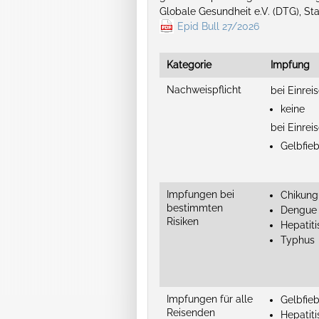
Globale Gesundheit e.V. (DTG), S
Epid Bull 27/2026
Kategorie
Impfung
Nachweispflicht
bei Einrei
keine
bei Einreis
Gelbfie
Impfungen bei
Chikun
bestimmten
Dengue
Risiken
Hepatiti
Typhus
Impfungen für alle
Gelbfieb
Reisenden
Hepatiti