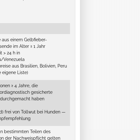
e aus einem Gelbfieber-
ende im Alter ≥ 1 Jahr
 > 24 h in
ru/Venezuela
eise aus Brasilien, Bolivien, Peru
 eigene Liste)
onen ≥ 4 Jahre, die
ordiagnostisch gesicherte
n durchgemacht haben
) frei von Tollwut bei Hunden —
Impfempfehlung
 in bestimmten Teilen des
n der Nachweispflicht gelten