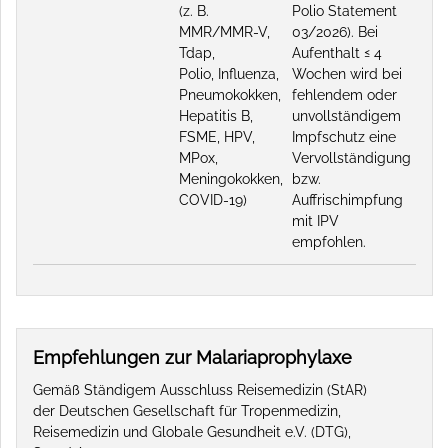
(z. B.
Polio Statement
MMR/MMR-V,
03/2026). Bei
Tdap,
Aufenthalt ≤ 4
Polio, Influenza,
Wochen wird bei
Pneumokokken,
fehlendem oder
Hepatitis B,
unvollständigem
FSME, HPV,
Impfschutz eine
MPox,
Vervollständigung
Meningokokken,
bzw.
COVID-19)
Auffrischimpfung
mit IPV
empfohlen.
Empfehlungen zur Malariaprophylaxe
Gemäß Ständigem Ausschluss Reisemedizin (StAR)
der Deutschen Gesellschaft für Tropenmedizin,
Reisemedizin und Globale Gesundheit e.V. (DTG),