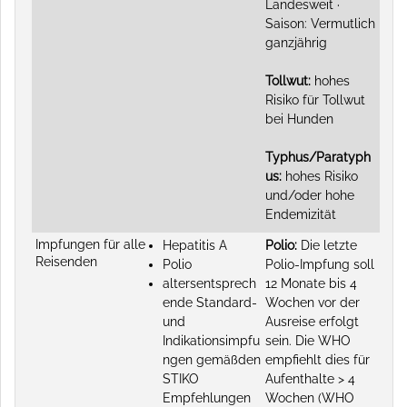
Landesweit ·
Saison: Vermutlich
ganzjährig
Tollwut:
hohes
Risiko für Tollwut
bei Hunden
Typhus/Paratyph
us:
hohes Risiko
und/oder hohe
Endemizität
Impfungen für alle
Hepatitis A
Polio:
Die letzte
Reisenden
Polio
Polio-Impfung soll
altersentsprech
12 Monate bis 4
ende Standard-
Wochen vor der
und
Ausreise erfolgt
Indikationsimpfu
sein. Die WHO
ngen gemäßden
empfiehlt dies für
STIKO
Aufenthalte > 4
Empfehlungen
Wochen (WHO