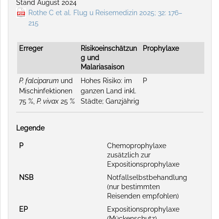
Stand August 2024
Rothe C et al. Flug u Reisemedizin 2025; 32: 176–
215
Erreger
Risikoeinschätzun
Prophylaxe
g und
Malariasaison
P. falciparum
und
Hohes Risiko: im
P
Mischinfektionen
ganzen Land inkl.
75 %,
P. vivax
25 %
Städte; Ganzjährig
Legende
P
Chemoprophylaxe
zusätzlich zur
Expositionsprophylaxe
NSB
Notfallselbstbehandlung
(nur bestimmten
Reisenden empfohlen)
EP
Expositionsprophylaxe
(Mückenschutz)