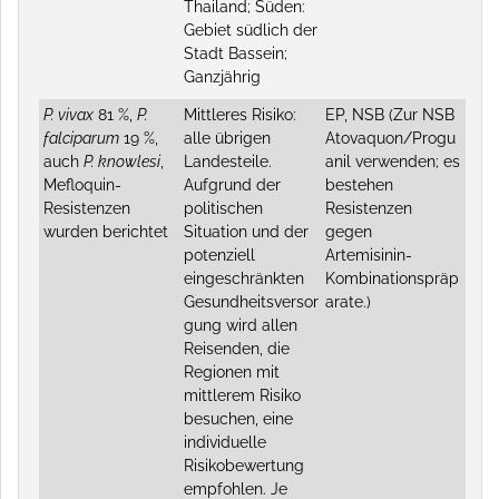
Thailand; Süden:
Gebiet südlich der
Stadt Bassein;
Ganzjährig
P. vivax
81 %,
P.
Mittleres Risiko:
EP, NSB (Zur NSB
falciparum
19 %,
alle übrigen
Atovaquon/Progu
auch
P. knowlesi
,
Landesteile.
anil verwenden; es
Mefloquin-
Aufgrund der
bestehen
Resistenzen
politischen
Resistenzen
wurden berichtet
Situation und der
gegen
potenziell
Artemisinin-
eingeschränkten
Kombinationspräp
Gesundheitsversor
arate.)
gung wird allen
Reisenden, die
Regionen mit
mittlerem Risiko
besuchen, eine
individuelle
Risikobewertung
empfohlen. Je