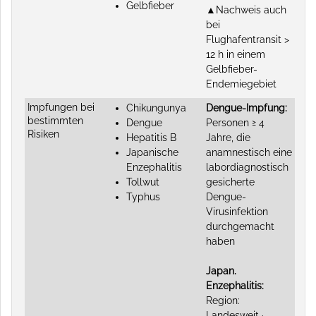
Gelbfieber
▲Nachweis auch
bei
Flughafentransit >
12 h in einem
Gelbfieber-
Endemiegebiet
Impfungen bei
Chikungunya
Dengue-Impfung:
bestimmten
Dengue
Personen ≥ 4
Risiken
Hepatitis B
Jahre, die
Japanische
anamnestisch eine
Enzephalitis
labordiagnostisch
Tollwut
gesicherte
Typhus
Dengue-
Virusinfektion
durchgemacht
haben
Japan.
Enzephalitis:
Region:
Landesweit ·