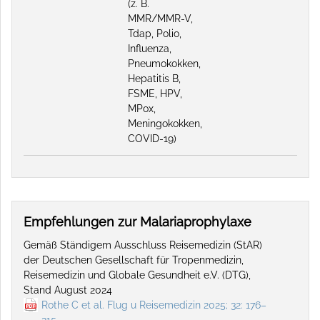
(z. B.
MMR/MMR-V,
Tdap, Polio,
Influenza,
Pneumokokken,
Hepatitis B,
FSME, HPV,
MPox,
Meningokokken,
COVID-19)
Empfehlungen zur Malariaprophylaxe
Gemäß Ständigem Ausschluss Reisemedizin (StAR)
der Deutschen Gesellschaft für Tropenmedizin,
Reisemedizin und Globale Gesundheit e.V. (DTG),
Stand August 2024
Rothe C et al. Flug u Reisemedizin 2025; 32: 176–
215