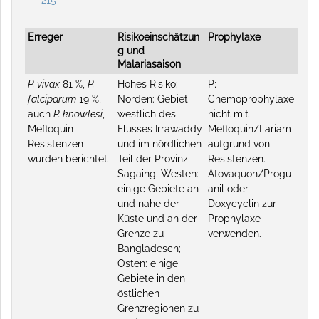
Erreger
Risikoeinschätzun
Prophylaxe
g und
Malariasaison
P. vivax
81 %,
P.
Hohes Risiko:
P;
falciparum
19 %,
Norden: Gebiet
Chemoprophylaxe
auch
P. knowlesi
,
westlich des
nicht mit
Mefloquin-
Flusses Irrawaddy
Mefloquin/Lariam
Resistenzen
und im nördlichen
aufgrund von
wurden berichtet
Teil der Provinz
Resistenzen.
Sagaing; Westen:
Atovaquon/Progu
einige Gebiete an
anil oder
und nahe der
Doxycyclin zur
Küste und an der
Prophylaxe
Grenze zu
verwenden.
Bangladesch;
Osten: einige
Gebiete in den
östlichen
Grenzregionen zu