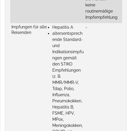
keine
routinemäßige
Impfempfehlung
Impfungen für alle
Hepatitis A
-
Reisenden
altersentsprech
ende Standard-
und
Indikationsimpfu
ngen gemäß
den STIKO
Empfehlungen
(z. B.
MMR/MMR-V,
Tdap, Polio,
Influenza,
Pneumokokken,
Hepatitis B,
FSME, HPV,
MPox,
Meningokokken,