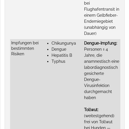
bei
Flughafentransit in
einem Gelbfieber-
Endemiegebiet
(unabhängig von
Dauer)
Impfungen bei
Chikungunya
Dengue-Impfung:
bestimmten
Dengue
Personen ≥ 4
Risiken
Hepatitis B
Jahre, die
Typhus
anamnestisch eine
labordiagnostisch
gesicherte
Dengue-
Virusinfektion
durchgemacht
haben
Tollwut:
(weitestgehend)
frei von Tollwut
bei Hunden —