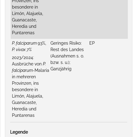
Provinzen, ins
besondere in
Limón, Alajuela,
Guanacaste,
Heredia und
Puntarenas
P. falciparum
93%,
Geringes Risiko:
EP
P. vivax 7%
Rest des Landes
(Ausnahmen s. o.
2023/2024:
bzw. s. u.);
Ausbrüche von
P.
Ganzjährig
falciparum
-Malaria
in mehreren
Provinzen, ins
besondere in
Limón, Alajuela,
Guanacaste,
Heredia und
Puntarenas
Legende