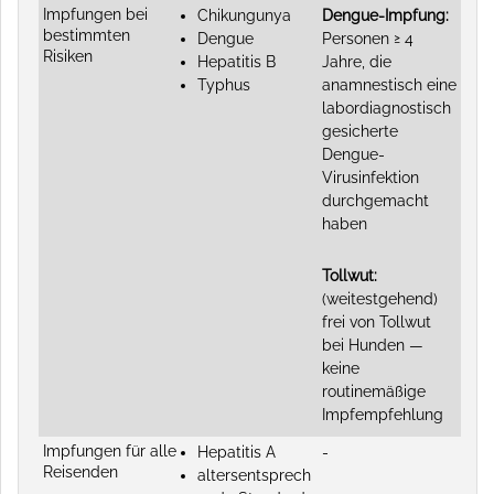
Impfungen bei
Chikungunya
Dengue-Impfung:
bestimmten
Dengue
Personen ≥ 4
Risiken
Hepatitis B
Jahre, die
Typhus
anamnestisch eine
labordiagnostisch
gesicherte
Dengue-
Virusinfektion
durchgemacht
haben
Tollwut:
(weitestgehend)
frei von Tollwut
bei Hunden —
keine
routinemäßige
Impfempfehlung
Impfungen für alle
Hepatitis A
-
Reisenden
altersentsprech