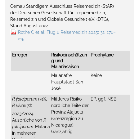
Gemäß Ständigem Ausschluss Reisemedizin (StAR)
der Deutschen Gesellschaft für Tropenmedizin,
Reisemedizin und Globale Gesundheit e.V. (DTG),
Stand August 2024
Rothe C et al. Flug u Reisemedizin 2025; 32: 176–
215
Erreger
Risikoeinschätzun
Prophylaxe
g und
Malariasaison
-
Malariafrei:
Keine
Hauptstadt San
José
P. falciparum
93%,
Mittleres Risiko:
EP, ggf. NSB
P. vivax 7%
nördliche Teile der
Provinz Alajuela
2023/2024:
(Grenzregion zu
Ausbrüche von
P.
Nicaragua);
falciparum
-Malaria
Ganzjährig
in mehreren