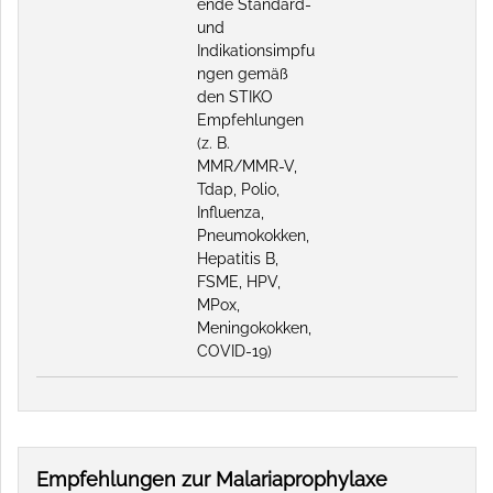
ende Standard-
und
Indikationsimpfu
ngen gemäß
den STIKO
Empfehlungen
(z. B.
MMR/MMR-V,
Tdap, Polio,
Influenza,
Pneumokokken,
Hepatitis B,
FSME, HPV,
MPox,
Meningokokken,
COVID-19)
Empfehlungen zur Malariaprophylaxe