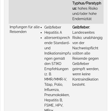
Typhus/Paratyph
us:
hohes Risiko
und/oder hohe
Endemizität
Impfungen für alle
Gelbfieber
Gelbfieber:
Reisenden
Hepatitis A
Landesweites
altersentsprech
Risiko; unabhängig
ende Standard-
von der
und
Nachweispflicht
Indikationsimpfu
sollten alle
ngen gemäß
Reisende gegen
den STIKO
Gelbfieber
Empfehlungen
geimpft werden,
(z. B.
wenn keine
MMR/MMR-V,
Kontraindikation
Tdap, Polio,
besteht.
Influenza,
Pneumokokken,
Hepatitis B,
FSME, HPV,
MPox,