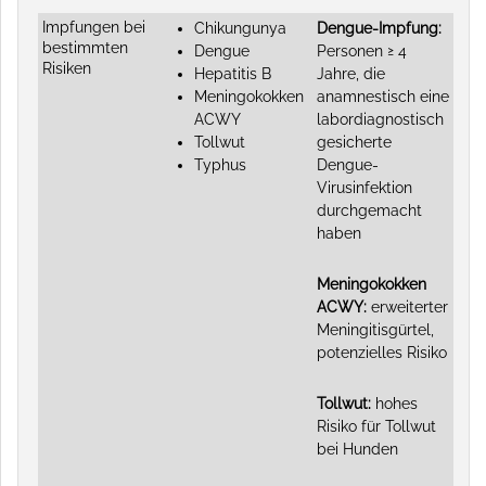
Impfungen bei
Chikungunya
Dengue-Impfung:
bestimmten
Dengue
Personen ≥ 4
Risiken
Hepatitis B
Jahre, die
Meningokokken
anamnestisch eine
ACWY
labordiagnostisch
Tollwut
gesicherte
Typhus
Dengue-
Virusinfektion
durchgemacht
haben
Meningokokken
ACWY:
erweiterter
Meningitisgürtel,
potenzielles Risiko
Tollwut:
hohes
Risiko für Tollwut
bei Hunden