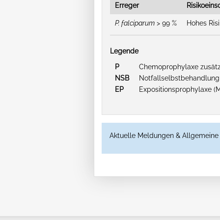
Erreger
Risikoein
P. falciparum
> 99 %
Hohes Ris
Legende
P
Chemoprophylaxe zusätzl
NSB
Notfallselbstbehandlung
EP
Expositionsprophylaxe (
Aktuelle Meldungen & Allgemeine 