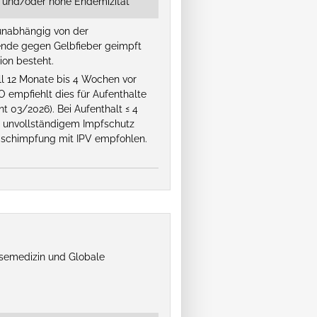
 und/oder hohe Endemizität
unabhängig von der
sende gegen Gelbfieber geimpft
ion besteht.
ll 12 Monate bis 4 Wochen vor
O empfiehlt dies für Aufenthalte
 03/2026). Bei Aufenthalt ≤ 4
 unvollständigem Impfschutz
rischimpfung mit IPV empfohlen.
isemedizin und Globale