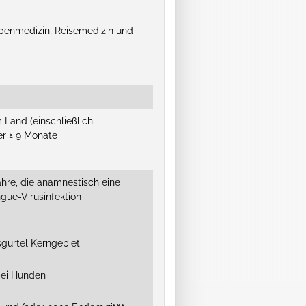
penmedizin, Reisemedizin und
 Land (einschließlich
er ≥ 9 Monate
ahre, die anamnestisch eine
gue-Virusinfektion
isgürtel Kerngebiet
bei Hunden