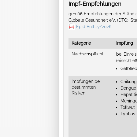
Impf-Empfehlungen
gemäß Empfehlungen der Ständige
Globale Gesundheit e.V. (DTG), S
Epid Bull 27/2026
Kategorie
Impfung
Nachweispflicht
bei Einre
(einschlie
Gelbfie
Impfungen bei
Chikun
bestimmten
Dengue
Risiken
Hepatiti
Mening
Tollwut
Typhus