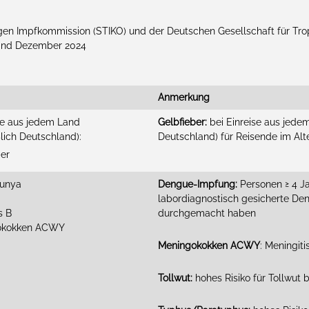
n Impfkommission (STIKO) und der Deutschen Gesellschaft für Tro
tand Dezember 2024
Anmerkung
ise aus jedem Land
Gelbfieber:
bei Einreise aus jedem
ßlich Deutschland):
Deutschland) für Reisende im Alt
ber
gunya
Dengue-Impfung:
Personen ≥ 4 J
labordiagnostisch gesicherte Den
s B
durchgemacht haben
okokken ACWY
Meningokokken ACWY
: Meningit
Tollwut:
hohes Risiko für Tollwut 