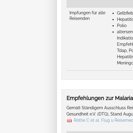
Impfungen für alle
Gelbfie
Reisenden
Hepatiti
Polio
alterse
Indikat
Empfehl
Tdap, Po
Hepatit
Meningo
Empfehlungen zur Malari
Gemäß Ständigem Ausschluss Reis
Gesundheit e.V. (DTG), Stand Aug
Rothe C et al. Flug u Reisemed