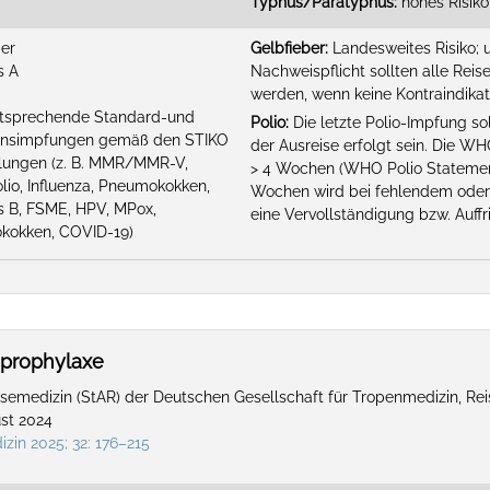
Typhus/Paratyphus:
hohes Risiko
ber
Gelbfieber:
Landesweites Risiko; 
s A
Nachweispflicht sollten alle Rei
werden, wenn keine Kontraindikat
ntsprechende Standard-und
Polio:
Die letzte Polio-Impfung so
ionsimpfungen gemäß den STIKO
der Ausreise erfolgt sein. Die WH
ungen (z. B. MMR/MMR-V,
> 4 Wochen (WHO Polio Statement
lio, Influenza, Pneumokokken,
Wochen wird bei fehlendem oder
is B, FSME, HPV, MPox,
eine Vervollständigung bzw. Auff
kokken, COVID-19)
aprophylaxe
emedizin (StAR) der Deutschen Gesellschaft für Tropenmedizin, Re
ust 2024
izin 2025; 32: 176–215