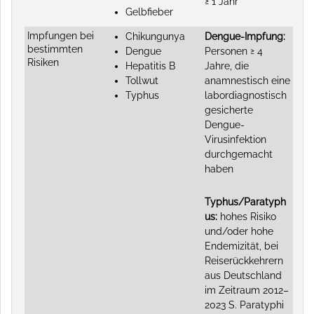
≥ 1 Jahr
Gelbfieber
Impfungen bei
Chikungunya
Dengue-Impfung:
bestimmten
Dengue
Personen ≥ 4
Risiken
Hepatitis B
Jahre, die
Tollwut
anamnestisch eine
Typhus
labordiagnostisch
gesicherte
Dengue-
Virusinfektion
durchgemacht
haben
Typhus/Paratyph
us:
hohes Risiko
und/oder hohe
Endemizität, bei
Reiserückkehrern
aus Deutschland
im Zeitraum 2012–
2023 S. Paratyphi