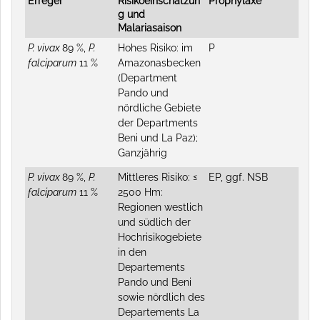
Erreger
Risikoeinschätzun
Prophylaxe
g und
Malariasaison
P. vivax
89 %,
P.
Hohes Risiko: im
P
falciparum
11 %
Amazonasbecken
(Department
Pando und
nördliche Gebiete
der Departments
Beni und La Paz);
Ganzjährig
P. vivax
89 %,
P.
Mittleres Risiko: ≤
EP, ggf. NSB
falciparum
11 %
2500 Hm:
Regionen westlich
und südlich der
Hochrisikogebiete
in den
Departements
Pando und Beni
sowie nördlich des
Departements La