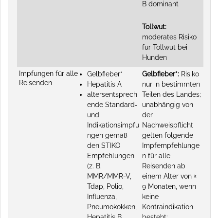
B dominant
Tollwut:
moderates Risiko
für Tollwut bei
Hunden
Impfungen für alle
Gelbfieber*
Gelbfieber*:
Risiko
Reisenden
Hepatitis A
nur in bestimmten
altersentsprech
Teilen des Landes;
ende Standard-
unabhängig von
und
der
Indikationsimpfu
Nachweispflicht
ngen gemäß
gelten folgende
den STIKO
Impfempfehlunge
Empfehlungen
n für alle
(z. B.
Reisenden ab
MMR/MMR-V,
einem Alter von ≥
Tdap, Polio,
9 Monaten, wenn
Influenza,
keine
Pneumokokken,
Kontraindikation
Hepatitis B,
besteht: