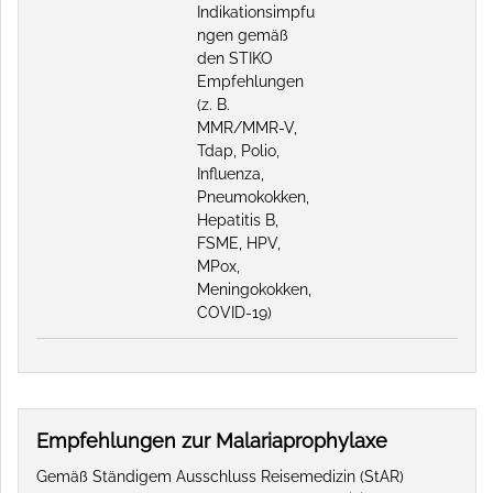
Indikationsimpfu
ngen gemäß
den STIKO
Empfehlungen
(z. B.
MMR/MMR-V,
Tdap, Polio,
Influenza,
Pneumokokken,
Hepatitis B,
FSME, HPV,
MPox,
Meningokokken,
COVID-19)
Empfehlungen zur Malariaprophylaxe
Gemäß Ständigem Ausschluss Reisemedizin (StAR)