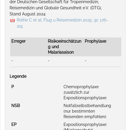
der Deutschen Gesellschaft für Tropenmedizin,
Reisemedizin und Globale Gesundheit e.V. (DTG),
Stand August 2024
Rothe C et al. Flug u Reisemedizin 2025; 32: 176–
215
Erreger
Risikoeinschätzun
Prophylaxe
g und
Malariasaison
-
-
-
Legende
P
Chemoprophylaxe
zusätzlich zur
Expositionsprophylaxe
NSB
Notfallselbstbehandlung
(nur bestimmten
Reisenden empfohlen)
EP
Expositionsprophylaxe
(Mückenschutz)